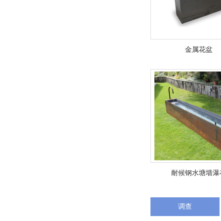
金属花盆
耐候钢水塘墙瀑
调查