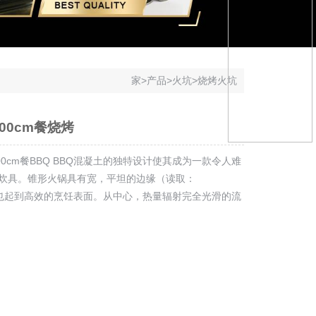
家
>
产品
>
火坑
>
烧烤火坑
 100cm餐烧烤
0 * 100cm餐BBQ BBQ混凝土的独特设计使其成为一款令人难
炊具。锥形火锅具有宽，平坦的边缘（读取：
），其也起到高效的烹饪表面。从中心，热量辐射完全光滑的流