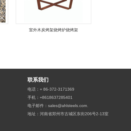
室外木炭烤架烧烤炉烧烤架
联系我们
电话：+ 86-372-3171369
手机：+8618637285401
电子邮件：
sales@ahlsteels.com.
地址：河南省郑州市古城区东街206号2-13室