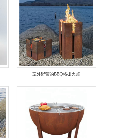
室外野营的BBQ格栅火桌