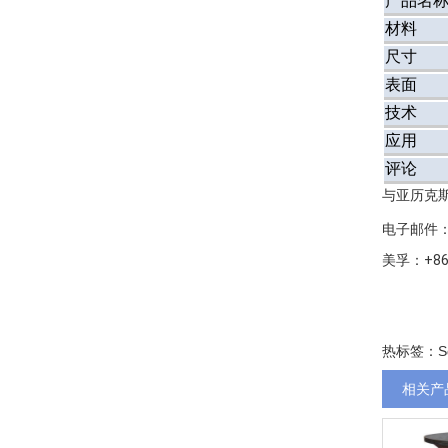
产品名
材料
尺寸
表面
技术
应用
评论
与亚历克
电子邮件：al
美孚：+861
热标签：S
相关产