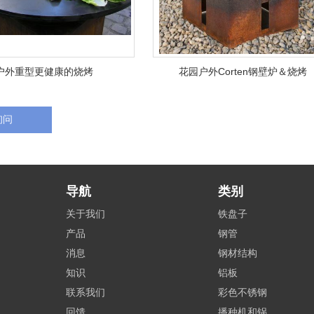
户外重型更健康的烧烤
花园户外Corten钢壁炉＆烧烤
询问
导航
类别
关于我们
铁盘子
产品
钢管
消息
钢材结构
知识
铝板
联系我们
彩色不锈钢
回馈
播种机和锅