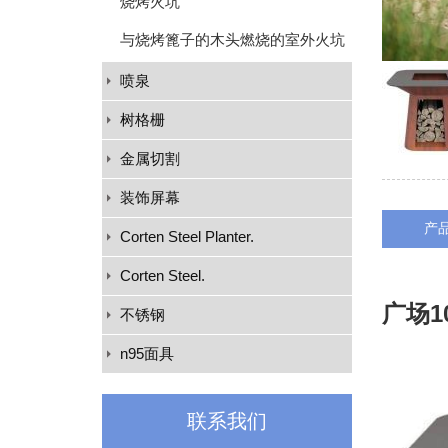
烧烤火坑
与烧烤篦子的木头燃烧的室外火坑
喷泉
树格栅
金属切割
装饰屏幕
产
Corten Steel Planter.
Corten Steel.
广场10
不锈钢
n95面具
联系我们