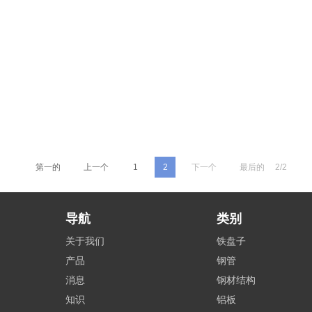
第一的
上一个
1
2
下一个
最后的
2/2
导航
类别
关于我们
铁盘子
产品
钢管
消息
钢材结构
知识
铝板