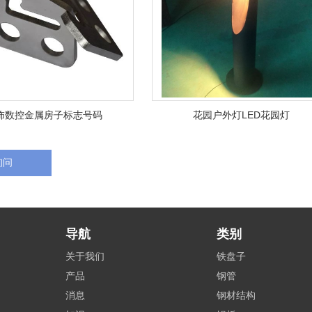
饰数控金属房子标志号码
花园户外灯LED花园灯
询问
导航
类别
关于我们
铁盘子
产品
钢管
消息
钢材结构