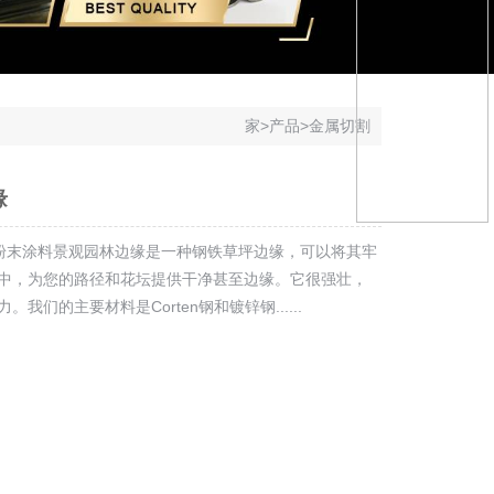
家
>
产品
>
金属切割
缘
与粉末涂料景观园林边缘是一种钢铁草坪边缘，可以将其牢
中，为您的路径和花坛提供干净甚至边缘。它很强壮，
我们的主要材料是Corten钢和镀锌钢......